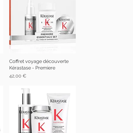
Coffret voyage découverte
Aperçu rapide
Kérastase - Premiere
Prix
42,00 €