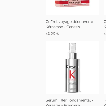
Coffret voyage découverte
Aperçu rapide
C
Kérastase - Genesis
K
Prix
P
42,00 €
4
Sérum Filler Fondamental -
Aperçu rapide
F
Kérastase Première
K