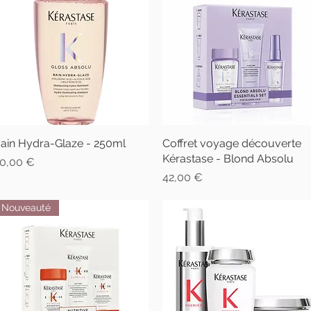
ain Hydra-Glaze - 250ml
Aperçu rapide
Coffret voyage découverte
Aperçu rapide
Kérastase - Blond Absolu
rix
0,00 €
Prix
42,00 €
Nouveauté