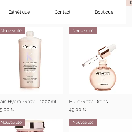
Esthétique
Contact
Boutique
Nouveauté
Nouveauté
ain Hydra-Glaze - 1000ml
Aperçu rapide
Huile Glaze Drops
Aperçu rapide
rix
Prix
5,00 €
49,00 €
Nouveauté
Nouveauté