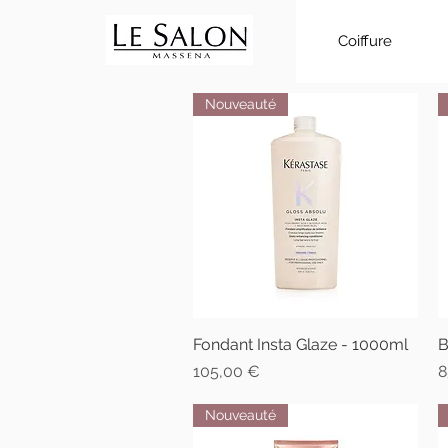
Coiffure
Nouveauté
Fondant Insta Glaze - 1000ml
Aperçu rapide
B
Prix
P
105,00 €
8
Nouveauté