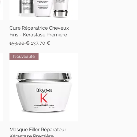
Cure Réparatrice Cheveux
Aperçu rapide
Fins - Kérastase Première
Prix original
Prix promotionnel
153,00 €
137,70 €
Nouveauté
-
Masque Filler Réparateur -
Aperçu rapide
Kérastase Première