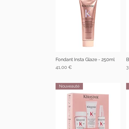
Fondant Insta Glaze - 250ml
Aperçu rapide
B
Prix
P
41,00 €
3
Nouveauté