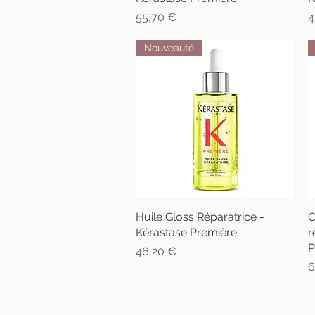
Prix
P
55,70 €
4
Nouveauté
Huile Gloss Réparatrice -
Aperçu rapide
C
Kérastase Première
r
P
Prix
46,20 €
P
6