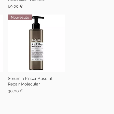
Prix
89,00 €
Nouveauté
Sérum à Rincer Absolut
Aperçu rapide
Repair Molecular
Prix
30,00 €