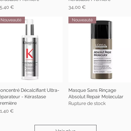
rix
Prix
5,40 €
34,00 €
Nouveauté
Nouveauté
oncentré Décalcifiant Ultra-
Aperçu rapide
Masque Sans Rinçage
Aperçu rapide
éparateur - Kérastase
Absolut Repair Molecular
remière
Rupture de stock
rix
1,40 €