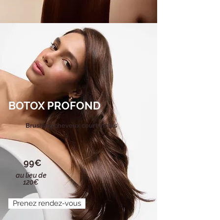
BOTOX PROFOND
Brushing cheveux court inclus
99€
au lieu de
120€
Prenez rendez-vous