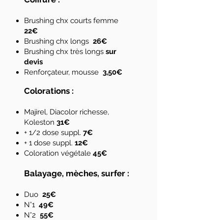
Brushing chx courts femme
22
€
Brushing chx longs
26
€
Brushing chx très longs
sur
devis
Renforçateur, mousse
3,50€
Colorations :
Majirel, Diacolor richesse,
Koleston
31
€
+ 1/2 dose suppl.
7€
+ 1 dose suppl.
12
€
Coloration végétale
45
€
Balayage, mèches, surfer :
Duo
25€
N°1
49
€
N°2
55€