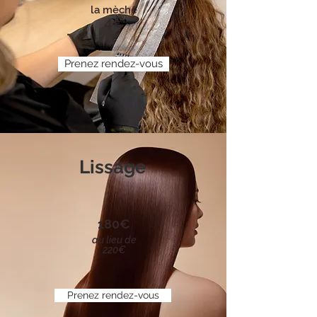
la mèche
4€
Prenez rendez-vous
Lissage
180€
au lieu de
220€
Prenez rendez-vous