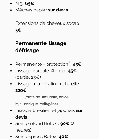
N°3
65€
Mèches papier
sur devis
Extensions de cheveux
socap
5€
Permanente, lissage,
défrisage :
*
Permanente + protection
45€
Lissage durable Xtenso
45€
(partiel 25€)
Lissage à la kératine naturelle
:
220
€
(protéine naturelle, acide
hyaluron
iq
ue, collagène)
Lissage brésilien et jap
onais
s
ur
devis
Soin profond Botox :
90€
(2
heures)
Soin express Botox:
40€