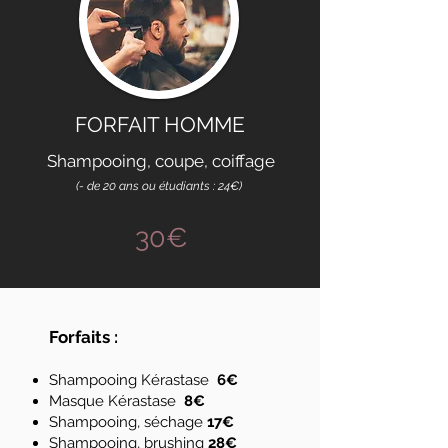
FORFAIT HOMME
Shampooing, coupe, coiffage
(- de 20 ans ou étudiants : 24€)
30€
Forfaits :
Shampooing Kérastase
6€
Masque Kérastase
8
€
Shampooing, séchage
17€
Shampooing, brushing
28€