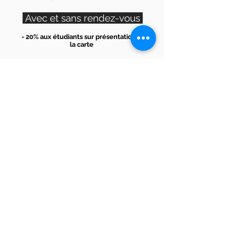
Avec et sans rendez-vous
- 20% aux étudiants sur présentation de
la carte
Une fiche de caisse doit vous être
remise pour toute prestation réalisée
*
tarifs sur chx courts
Service 15% et TVA 20% Indus
Pour prendre rendez-vous,
appelez-nous au
04.93.80.77.98
contact@lesalonmassena.fr