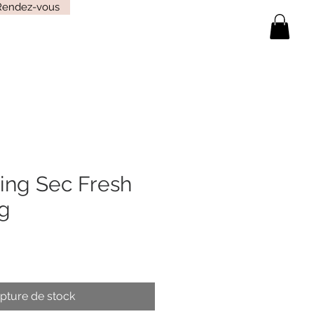
Rendez-vous
ng Sec Fresh
0g
pture de stock