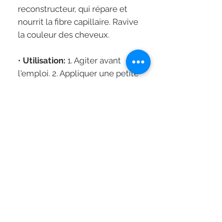
reconstructeur, qui répare et
nourrit la fibre capillaire. Ravive
la couleur des cheveux.
•
Utilisation:
1. Agiter avant
l'emploi. 2. Appliquer une petite
quantité sur cheveux mouillés
et masser le cuir chevelu et la
chevelure. 3. Rincer
abondamment à l'eau. 4.
Renouveler l'opération si
nécessaire. Si besoin,
utilisez
l’Après-Shampooing
Démêlant Terre de
Couleur
pour cheveux secs et
fins, le
Soin Nourrissant
pour
cheveux secs à très secs ou