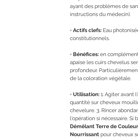
ayant des problèmes de santé
instructions du médecin).
•
Actifs clefs:
Eau photonisée.
constitutionnels.
•
Bénéfices:
en complémen
apaise les cuirs chevelus sen
profondeur. Particulièremen
de la coloration végétale.
•
Utilisation:
1. Agiter avant l
quantité sur cheveux mouillé
chevelure. 3. Rincer abonda
l'opération si nécessaire. Si 
Démêlant Terre de Couleu
Nourrissant
pour cheveux se