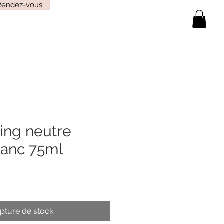
Rendez-vous
ng neutre
lanc 75ml
pture de stock