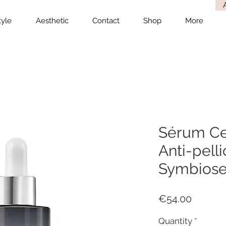
tyle
Aesthetic
Contact
Shop
More
Sérum Cel
Anti-pelli
Symbiose
Price
€54.00
Quantity
*