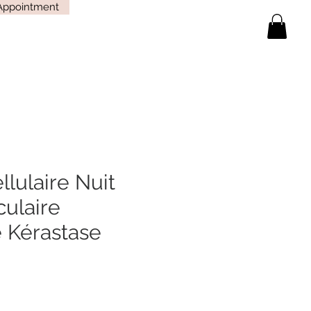
Appointment
lulaire Nuit
culaire
 Kérastase