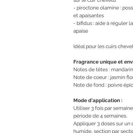
sur le cuir chevelu
- piroctone olamine : pos
et apaisantes
- bifidus : aide à réguler 
apaise
Idéal pour les cuirs chevel
Fragrance unique et env
Notes de têtes : mandari
Note de coeur : jasmin flo
Note de fond : poivre épi
Mode d'application :
Utiliser 3 fois par semain
période de 4 semaines.
Appliquer 3 doses sur un
humide, section par secti