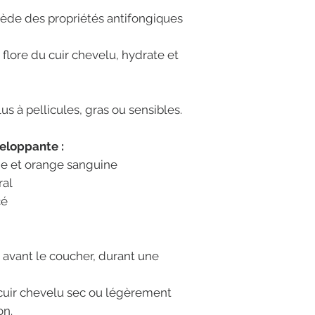
sède des propriétés antifongiques
la flore du cuir chevelu, hydrate et
us à pellicules, gras ou sensibles.
eloppante :
ne et orange sanguine
ral
cé
e avant le coucher, durant une
 cuir chevelu sec ou légèrement
on.