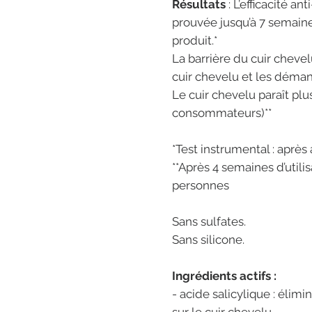
Résultats
: L’efficacité an
prouvée jusqu’à 7 semaine
produit.*
La barrière du cuir chevelu
cuir chevelu et les déma
Le cuir chevelu paraît plu
consommateurs)**
*Test instrumental : aprè
**Après 4 semaines d’util
personnes
Sans sulfates.
Sans silicone.
Ingrédients actifs :
- acide salicylique : élim