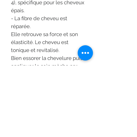
4), spécifique pour les cheveux
épais.
- La fibre de cheveu est
réparée.
Elle retrouve sa force et son
élasticité. Le cheveu est
tonique et revitalisé.
Bien essorer la chevelure puis
appliquer le soin mèche par
mèche sur toute la longueur.
Laisser poser 5 minutes.
Emulsionner puis rincer
abondamment.
ACTION:
FIBRA-KAP™ : compense pour
les KAPs manquantes et
réactive leur synthèse.