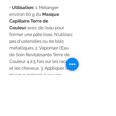
•
Utilisation:
1. Mélanger
environ 60 g du
Masque
Capillaire Terre de
Couleur
avec de l'eau pour
former une pâte lisse. N'utilisez
pas d'ustensiles ou de bols
métalliques. 2. Vaporiser l’Eau
de Soin Revitalisante Terre de
Couleur 4 à 5 fois sur les racines
et les cheveux. 3. Appliquer le
masque préparé avec une
brosse sur les cheveux secs et
non lavés, d'abord à la racine
puis en diluant légèrement
pour étendre sur les longueurs
et les pointes. Massez
doucement mais