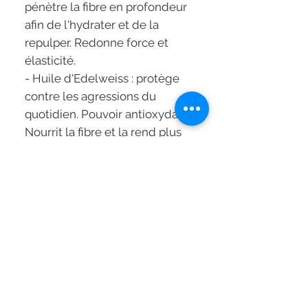
pénètre la fibre en profondeur
afin de l'hydrater et de la
repulper. Redonne force et
élasticité.
- Huile d'Edelweiss : protège
contre les agressions du
quotidien. Pouvoir antioxydant.
Nourrit la fibre et la rend plus
douce.
Soin masque idéal pour les
cheveux blonds très
sensibilisés par la décoloration,
ou les cheveux blonds
naturellement sensibles.
Mode d'application :