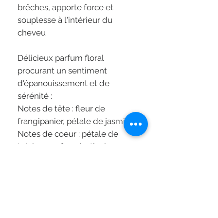
brêches, apporte force et
souplesse à l'intérieur du
cheveu
Délicieux parfum floral
procurant un sentiment
d'épanouissement et de
sérénité :
Notes de tête : fleur de
frangipanier, pétale de jasmin
Notes de coeur : pétale de
tubéreuse, freesia, tiaré
Notes de fond : musc blanc, lait
au miel, nougat
Mode d'application :
En traitement avant le