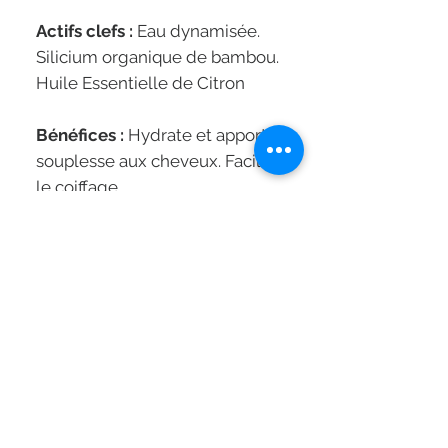
Actifs clefs :
Eau dynamisée.
Silicium organique de bambou.
Huile Essentielle de Citron
Bénéfices :
Hydrate et apporte
souplesse aux cheveux. Facilite
le coiffage.
Protection douce pour un
usage quotidien. Non grasse.
Protège contre l'humidité et les
frisottis. Stimule l’action
des
Masques Terre de Couleur
Professionnel.
Utilisation :
1. Vaporisez
légèrement sur les racines et
les longueurs des cheveux
après le shampooing et avant le