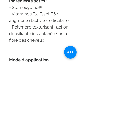
Ingrédients actifs
:
- Stemoxydine®
- Vitamines B3, B5 et B6 :
augmente l’activité folliculaire
- Polymère texturisant : action
densifiante instantanée sur la
fibre des cheveux
Mode d'application
:
Traitement sans rinçage.
Appliquer 1 tube par jour
pendant 3 mois, matin ou soir,
sur le cuir chevelu sec ou
essoré.
Séchage rapide.
1. Ouvrir le tube.
2. Presser l’applicateur pour