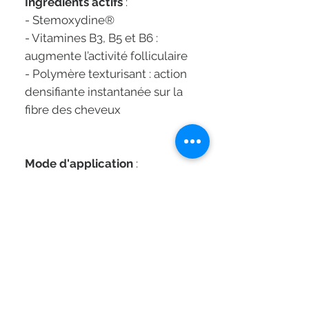
Ingrédients actifs
:
- Stemoxydine®
- Vitamines B3, B5 et B6 :
augmente l’activité folliculaire
- Polymère texturisant : action
densifiante instantanée sur la
fibre des cheveux
Mode d'application
:
Traitement sans rinçage.
Appliquer 1 tube par jour
pendant 3 mois, matin ou soir,
sur le cuir chevelu sec ou
essoré.
Séchage rapide.
1. Ouvrir le tube.
2. Presser l’applicateur pour