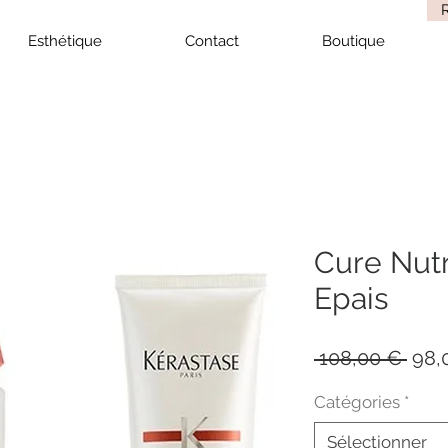
Esthétique
Contact
Boutique
Cure Nutr
Epais
Prix
 108,00 € 
98,
origi
Catégories
*
Sélectionner