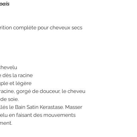
pais
rition complète pour cheveux secs
 chevelu
e dès la racine
uple et légère
 racine, gorgé de douceur, le cheveu
de soie.
lés le Bain Satin Kerastase. Masser
evelu en faisant des mouvements
ment.