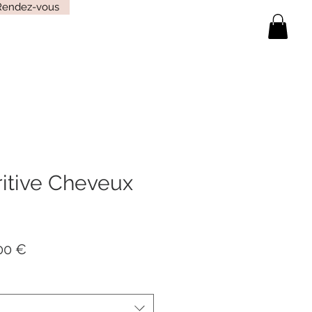
Rendez-vous
itive Cheveux
Prix
00 €
nal
promotionnel