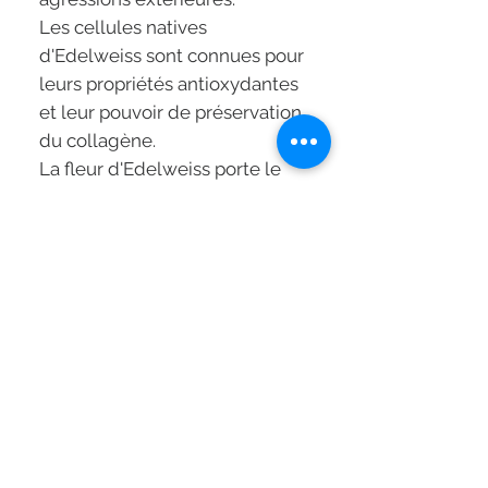
Les cellules natives
d'Edelweiss sont connues pour
leurs propriétés antioxydantes
et leur pouvoir de préservation
du collagène.
La fleur d'Edelweiss porte le
surnom de "Reine des
montagnes" pour sa capacité à
pousser dans les conditions les
plus extrêmes.
Mode d'application:
Appliquer le shampooing en
petite quantité sur cheveux
mouillés puis émulsionner.
Lors de la première application,
masser doucement le cuir