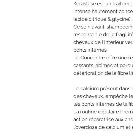
Kérastase est un traitem
intense hautement concen
(acide citrique & glycine).
Ce soin avant-shampooing 
responsable de la fragilit
cheveux de l'intérieur ver
ponts internes.
Le Concentré offre une r
cassants, abîmés et pore
détérioration de la fibre l
Le calcium présent dans 
des cheveux, empêche les
les ponts internes de la fi
La routine capillaire Pre
action réparatrice aux c
l'overdose de calcium et 