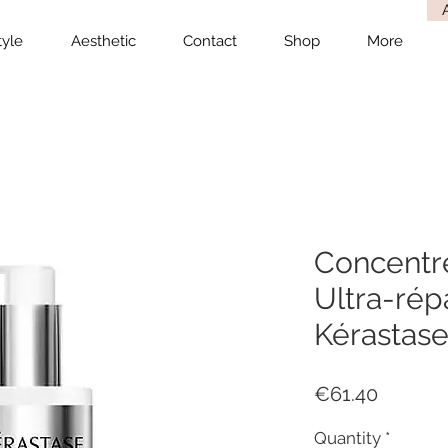
tyle
Aesthetic
Contact
Shop
More
Concentré
Ultra-rép
Kérastas
Price
€61.40
Quantity
*