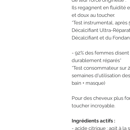
de leur force originelle*.
Ils regagnent en fluidité 
et doux au toucher.
*Test instrumental, après
Décalcifiant Ultra-Répara
Décalcifiant et du Fonda
- 92% des femmes disent d
durablement réparés*
*Test consommateur sur 
semaines d'utilisation de
bain + masque)
Pour des cheveux plus forts
toucher incroyable.
Ingrédients actifs :
- acide citrique : agit à l