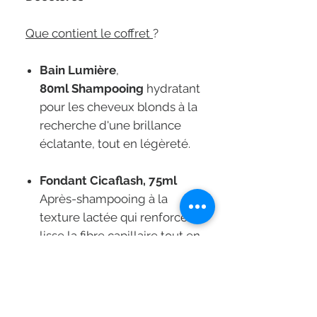
Que contient le coffret
?
Bain Lumière
,
80ml Shampooing
hydratant
pour les cheveux blonds à la
recherche d'une brillance
éclatante, tout en légèreté.
Fondant Cicaflash, 75ml
Après-shampooing à la
texture lactée qui renforce et
lisse la fibre capillaire tout en
lui laissant un toucher léger.
Les cheveux sont doux et se
démêlent facilement.