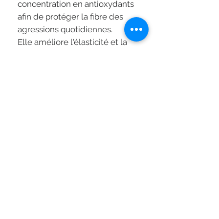
concentration en antioxydants
afin de protéger la fibre des
agressions quotidiennes.
Elle améliore l'élasticité et la
résistance du cheveu.
Cicaflash Blond Absolu est un
traitement de restauration qui a
les propriétés nourrissantes
d'un masque et la texture
légère d'un conditionneur.
Mode d'application:
Appliquer le Cicaflash Blond
Absolu sur cheveux lavés et
essorés.
Répartir de façon iniforme le
produit sur les longueurs et
pointes.