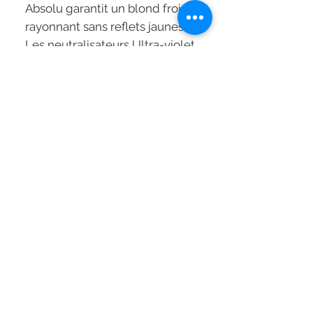
Absolu garantit un blond froid
rayonnant sans reflets jaunes.
Les neutralisateurs Ultra-violet
du bain sont une combinaison
de pigments mauves et bleus
qui neutralisent durablement
les reflets jaunes et cuivrés.
Mode d'application:
Appliquer le shampooing sur
cheveux mouillés.
Masser délicatement, laisser
agir 2 minutes puis rincer
abondamment.
Pour une correction plus
intense de reflets jaunes, laisser
agir 1 à 2 minutes
supplémentaires.