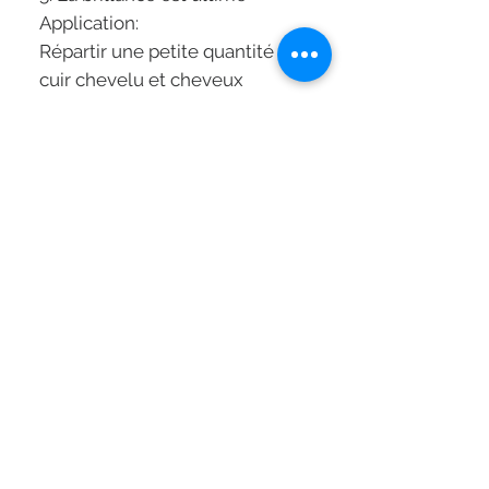
Application:
Répartir une petite quantité sur
cuir chevelu et cheveux
humides, émulsionner, malaxer
délicatement et rincer.
Renouveler l'opération si
nécessaire.
Technologie du produit:
IRISOME COMPLEX
- Lipides pour améliorer la
production naturelle de sébum.
- Glucides pour apporter de la
nutrition dès la racine à la fibre
capillaire.
- Protéines pour nourrir la fibre
et l’imprègner de douceur.
- Extrait de Rhizome d’Iris pour