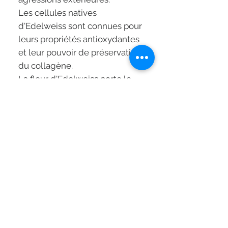
Les cellules natives
d'Edelweiss sont connues pour
leurs propriétés antioxydantes
et leur pouvoir de préservation
du collagène.
La fleur d'Edelweiss porte le
surnom de "Reine des
montagnes" pour sa capacité à
pousser dans les conditions les
plus extrêmes.
Mode d'application:
Appliquer le shampooing en
petite quantité sur cheveux
mouillés puis émulsionner.
Lors de la première application,
masser doucement le cuir