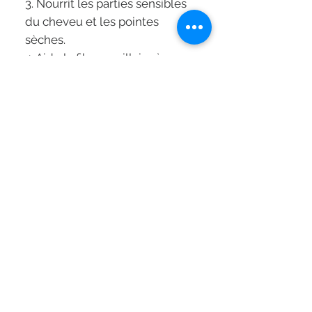
3. Nourrit les parties sensibles
du cheveu et les pointes
sèches.
4. Aide la fibre capillaire à
retrouver douceur et brillance.
Application:
Appliquer sur cheveux
mouillés, masser pour activer la
micro-circulation.
Technologie:
Glycine®: connu pour ses
vertus hydratantes et
renforçatrices, la Glycine se fixe
au cheveu sensibilisé afin de le
nourrir et renforcer.
Vitamin B6: ralentit la
production excessive de
sébum, laissant la racine en