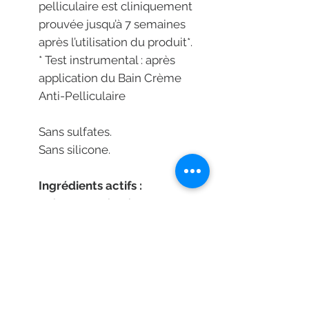
pelliculaire est cliniquement
prouvée jusqu’à 7 semaines
après l’utilisation du produit*.
* Test instrumental : après
application du Bain Crème
Anti-Pelliculaire
Sans sulfates.
Sans silicone.
Ingrédients actifs :
- piroctone olamine :
possède des propriétés
antifongiques et apaisantes
- acide salicylique : élimine
les pellicules grasses
présentes sur le cuir chevelu