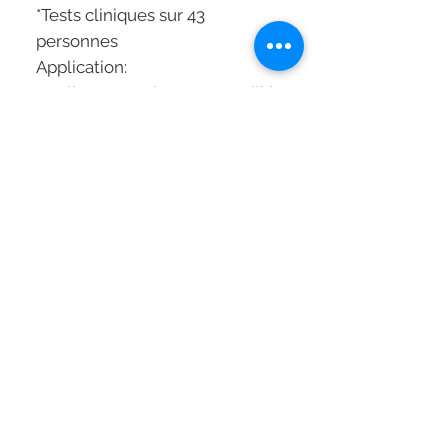
*Tests cliniques sur 43
personnes
Application:
Appliquer sur cheveux mouillés.
Masser pour activer la micro-
circulation.
Technologie:
Zync Pyrithione: Ingrédient
actif, qui identifie, cible et
élimine les micro-organismes
responsables de l'apparition
des pellicules.
Salicylique Acid : Cette
molécule génère la production
d'agents protecteurs capables
d'éliminer les agresseurs. Son
action exfoliante permet de