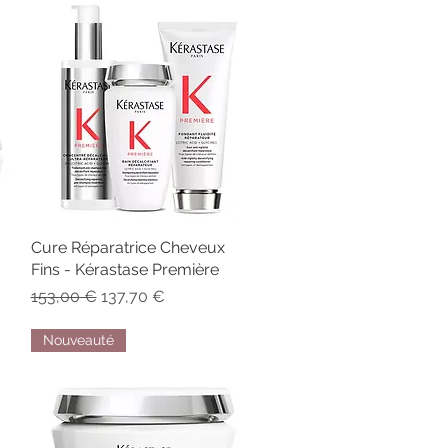
Cure Réparatrice Cheveux
Aperçu rapide
Fins - Kérastase Première
Prix original
Prix promotionnel
153,00 €
137,70 €
Nouveauté