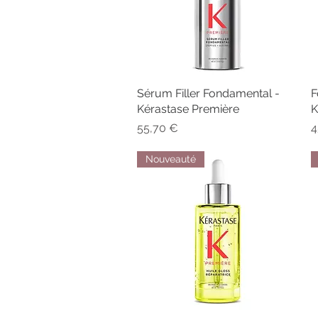
Sérum Filler Fondamental -
Aperçu rapide
F
Kérastase Première
K
Prix
P
55,70 €
4
Nouveauté