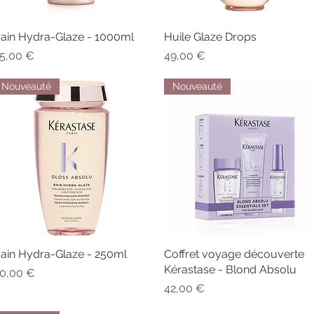
ain Hydra-Glaze - 1000ml
Aperçu rapide
Huile Glaze Drops
Aperçu rapide
rix
Prix
5,00 €
49,00 €
Nouveauté
Nouveauté
ain Hydra-Glaze - 250ml
Aperçu rapide
Coffret voyage découverte
Aperçu rapide
Kérastase - Blond Absolu
rix
0,00 €
Prix
42,00 €