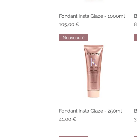
Fondant Insta Glaze - 1000ml
Aperçu rapide
B
Prix
P
105,00 €
8
Nouveauté
Fondant Insta Glaze - 250ml
Aperçu rapide
B
Prix
P
41,00 €
3