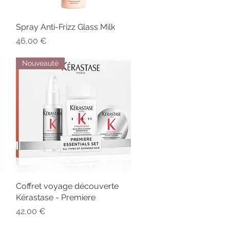
Spray Anti-Frizz Glass Milk
Aperçu rapide
Prix
46,00 €
Nouveauté
Coffret voyage découverte
Aperçu rapide
Kérastase - Premiere
Prix
42,00 €