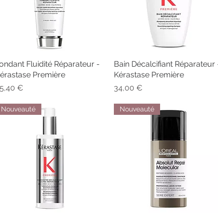
ondant Fluidité Réparateur -
Aperçu rapide
Bain Décalcifiant Réparateur 
Aperçu rapide
érastase Première
Kérastase Première
rix
Prix
5,40 €
34,00 €
Nouveauté
Nouveauté