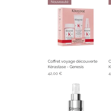
Nouveauté
Coffret voyage découverte
Aperçu rapide
C
Kérastase - Genesis
K
Prix
P
42,00 €
4