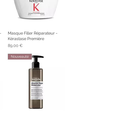
-
Masque Filler Réparateur -
Aperçu rapide
Kérastase Première
Prix
89,00 €
Nouveauté