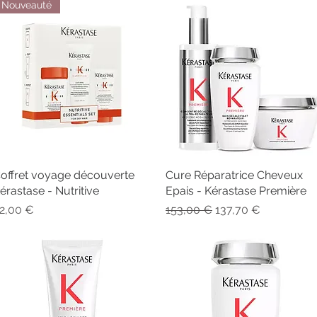
Nouveauté
offret voyage découverte
Aperçu rapide
Cure Réparatrice Cheveux
Aperçu rapide
érastase - Nutritive
Epais - Kérastase Première
rix
Prix original
Prix promotionnel
2,00 €
153,00 €
137,70 €