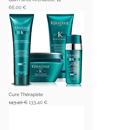
Prix
66,00 €
Cure Thérapiste
Prix original
Prix promotionnel
143,40 €
133,40 €