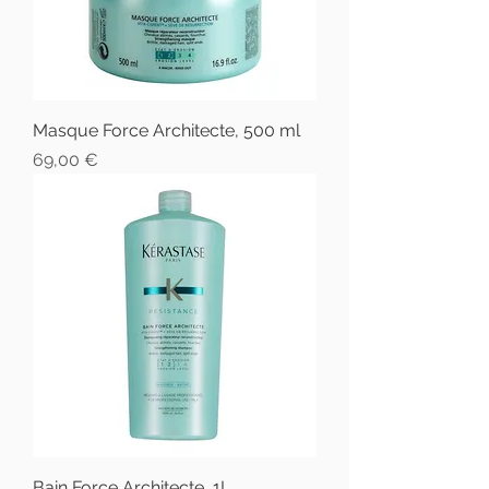
Masque Force Architecte, 500 ml
Prix
69,00 €
Bain Force Architecte, 1L